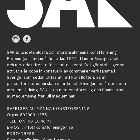
SAK är landets äldsta och största allmänna konstförening.
Föreningens ändamål är sedan 1832 att inom Sverige väcka
och utbreda intresse för samtida konst. Det gör vi bl.a. genom
att varje år köpa in konstverk av konstnärer verksamma i
Sverige, som sedan lottas ut i ett konstlotteri, samt
presentera konstnärskap eller konstriktningar i en årsbok och
medlemstidning. SAK är en medlemsförening och finansieras
av medlemsavgifter. Bli medlem här!
SVERIGES ALLMÄNNA KONSTFÖRENING
Org.nr 802000-1155
TELEFON:
08-10 46 77
E-POST:
info@konstforeningen.se
POSTADRESS:
Sveriges Allmänna Konstförening