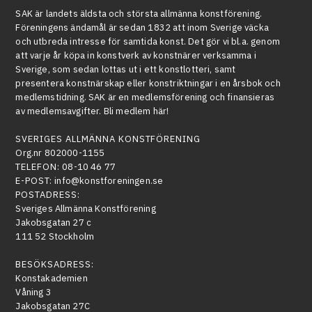
SAK är landets äldsta och största allmänna konstförening.
Föreningens ändamål är sedan 1832 att inom Sverige väcka
och utbreda intresse för samtida konst. Det gör vi bl.a. genom
att varje år köpa in konstverk av konstnärer verksamma i
Sverige, som sedan lottas ut i ett konstlotteri, samt
presentera konstnärskap eller konstriktningar i en årsbok och
medlemstidning. SAK är en medlemsförening och finansieras
av medlemsavgifter. Bli medlem här!
SVERIGES ALLMÄNNA KONSTFÖRENING
Org.nr 802000-1155
TELEFON:
08-10 46 77
E-POST:
info@konstforeningen.se
POSTADRESS:
Sveriges Allmänna Konstförening
Jakobsgatan 27 c
111 52 Stockholm
BESÖKSADRESS:
Konstakademien
Våning 3
Jakobsgatan 27C